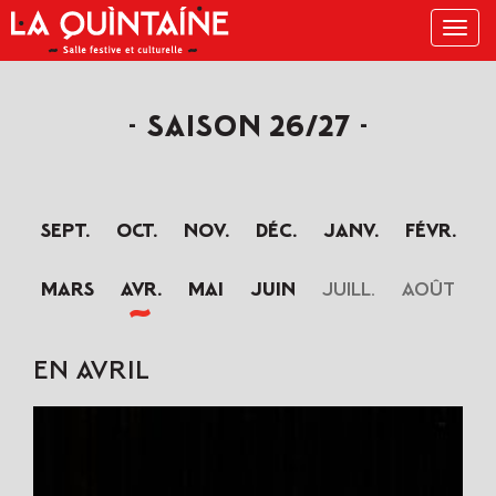
Menu
SAISON 26/27
sept.
oct.
nov.
déc.
janv.
févr.
mars
avr.
mai
juin
juill.
août
EN AVRIL