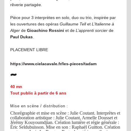
rêverie partagée.
Pièce pour 3 interprètes en solo, duo ou trio, inspirée par
les ouvertures des opéras
Guillaume Tell
et
L’Italienne à
Alger
de
Gioachino Rossini
et de
L’apprenti sorcier
de
Paul Dukas
.
PLACEMENT LIBRE
https://www.cielacavale.fr/les-pieces/tadam
40 mn
Tout public à partir de 6 ans
Mise en scène / distribution :
Chorégraphie et mise en scène : Julie Coutant. Interprètes et
collaboration artistique : Julie Coutant, Armelle Dousset et
Jérémy Kouyoumdjian. Création lumière et régie générale :
Éric Seldubuisson. Mise en son : Raphaël Guitton. Création